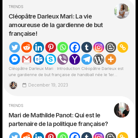
TRENDS
Cléopâtre Darleux Mari: La vie
amoureuse de la gardienne de but
française!
Cléopâtre Darleux Mari : Introduction Cléopâtre Darleux est
une gardienne de but française de handball née le 1er...
December 19, 2023
TRENDS
Mari de Mathilde Panot: Qui est le
partenaire de la politique française?