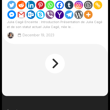
Julia Cagé Enceinte : Introduction Présentation de Julia Cagé
et de son statut actuel Julia Cagé, née le...
December 19, 2023