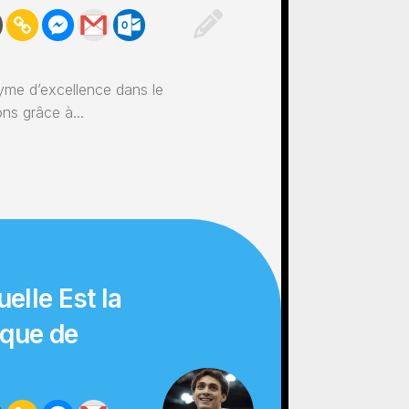
yme d’excellence dans le
ns grâce à...
elle Est la
ique de