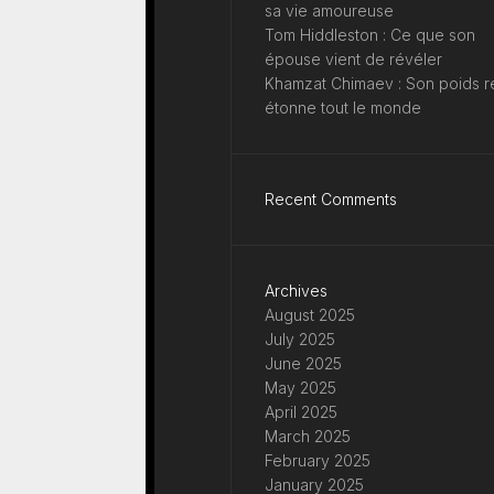
sa vie amoureuse
Tom Hiddleston : Ce que son
épouse vient de révéler
Khamzat Chimaev : Son poids r
étonne tout le monde
Recent Comments
Archives
August 2025
July 2025
June 2025
May 2025
April 2025
March 2025
February 2025
January 2025