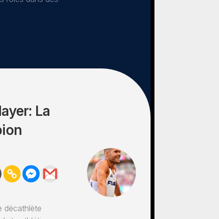
ayer: La
pion
e décathlète