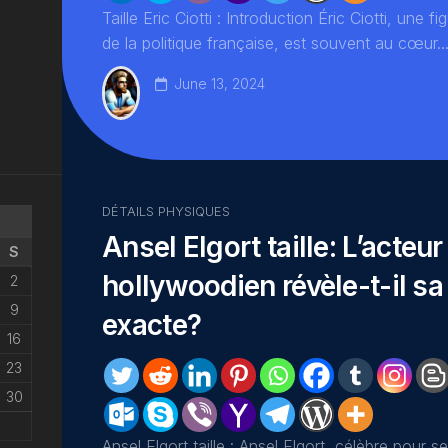
Taille Eric Ciotti : Introduction Éric Ciotti, une 
de la politique française, est souvent au cœur..
June 13, 2024
DÉTAILS PHYSIQUES
Ansel Elgort taille: L’acteur
S
hollywoodien révèle-t-il sa
2
9
exacte?
16
23
30
Ansel Elgort taille : Ansel Elgort, célèbre pour 