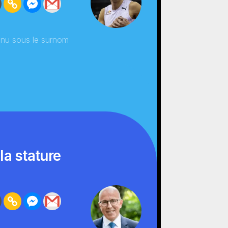
nnu sous le surnom
 la stature