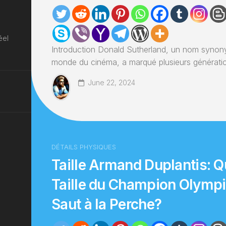
éel
Introduction Donald Sutherland, un nom synon
monde du cinéma, a marqué plusieurs génératio
June 22, 2024
DÉTAILS PHYSIQUES
Taille Armand Duplantis: Qu
Taille du Champion Olymp
Saut à la Perche?