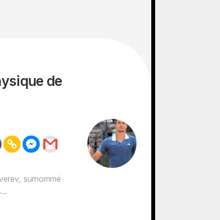
physique de
 Zverev, surnommé
...