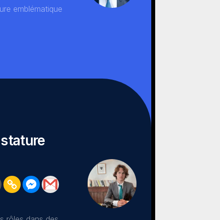
figure emblématique
.
 stature
ses rôles dans des