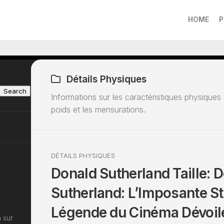
HOME
P
Détails Physiques
Search
Informations sur les caractéristiques physiques 
poids et les mensurations.
DÉTAILS PHYSIQUES
Donald Sutherland Taille: 
Sutherland: L’Imposante St
Légende du Cinéma Dévoil
 sur