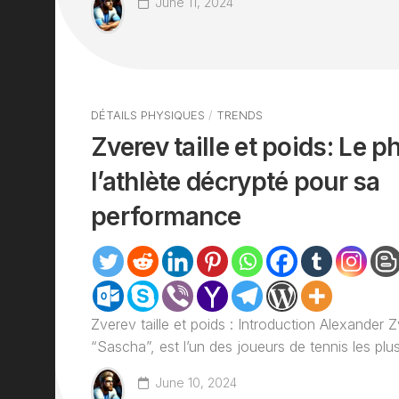
June 11, 2024
DÉTAILS PHYSIQUES
/
TRENDS
Zverev taille et poids: Le 
l’athlète décrypté pour sa
performance
Zverev taille et poids : Introduction Alexander
“Sascha”, est l’un des joueurs de tennis les plus
June 10, 2024