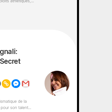
its athlétiques,...
gnali:
 Secret
rismatique de la
pour son talent...