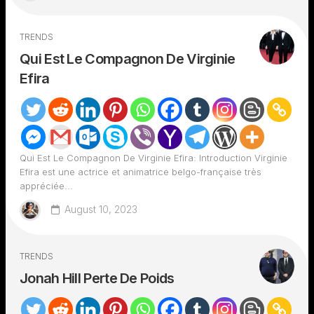
TRENDS
Qui Est Le Compagnon De Virginie
Efira
Qui Est Le Compagnon De Virginie Efira: Introduction Virginie
Efira est une actrice et animatrice belgo-française très
appréciée...
August 10, 2023
TRENDS
Jonah Hill Perte De Poids