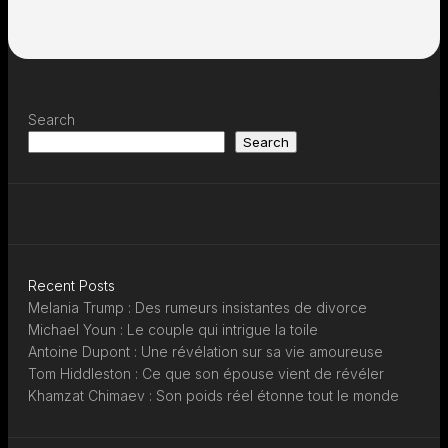
Search
Search
Recent Posts
Melania Trump : Des rumeurs insistantes de divorce
Michael Youn : Le couple qui intrigue la toile
Antoine Dupont : Une révélation sur sa vie amoureuse
Tom Hiddleston : Ce que son épouse vient de révéler
Khamzat Chimaev : Son poids réel étonne tout le monde