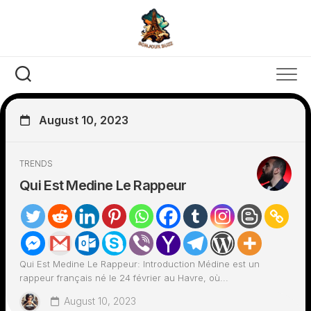
Skip
to
content
August 10, 2023
TRENDS
Qui Est Medine Le Rappeur
Qui Est Medine Le Rappeur: Introduction Médine est un
rappeur français né le 24 février au Havre, où...
August 10, 2023