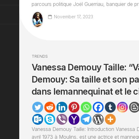
parcours politique Joël Guerriau, banquier de pr
November 17, 2023
TRENDS
Vanessa Demouy Taille: “
Demouy: Sa taille et son p
dans lemannequinat et le 
Vanessa Demouy Taille: Introduction Vanessa 
avril 1973 à Moulins, est une actrice et mannequ