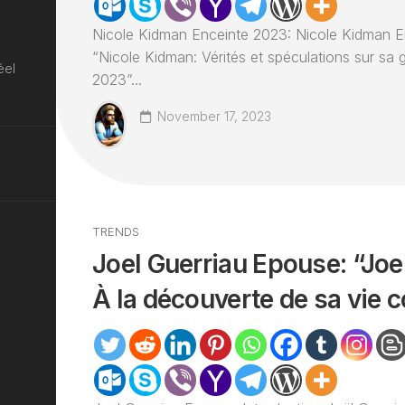
Nicole Kidman Enceinte 2023: Nicole Kidman E
“Nicole Kidman: Vérités et spéculations sur sa
éel
2023”...
November 17, 2023
TRENDS
Joel Guerriau Epouse: “Joe
À la découverte de sa vie 