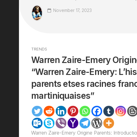
November 17, 2023
TRENDS
Warren Zaire-Emery Origin
“Warren Zaire-Emery: L’his
parents etses racines fran
martiniquaises”
Warren Zaire-Emery Origine Parents: Introducti