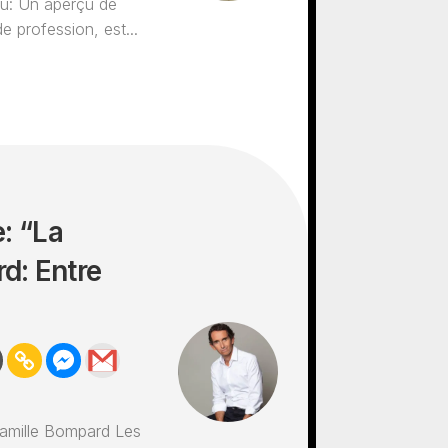
au: Un aperçu de
e profession, est...
: “La
d: Entre
famille Bompard Les