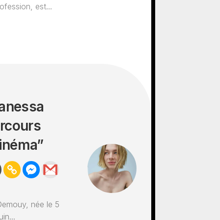
ofession, est...
Vanessa
arcours
cinéma”
Demouy, née le 5
in...