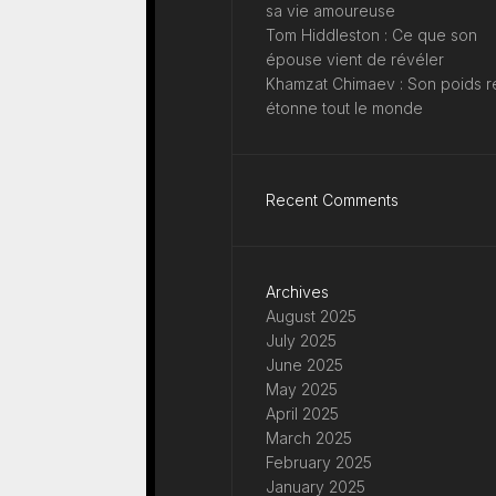
sa vie amoureuse
Tom Hiddleston : Ce que son
épouse vient de révéler
Khamzat Chimaev : Son poids r
étonne tout le monde
Recent Comments
Archives
August 2025
July 2025
June 2025
May 2025
April 2025
March 2025
February 2025
January 2025