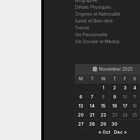
Biographie
Détails Physiques
Origines et Nationalité
Santé et Bien-être
Trends
Vie Personnelle
Vie Sociale et Médias
November 2023
M
T
W
T
F
S
1
2
3
4
6
7
8
9
10
11
13
14
15
16
17
18
20
21
22
23
24
25
27
28
29
30
« Oct
Dec »