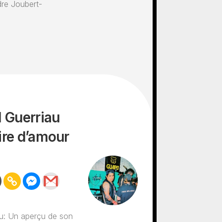
dre Joubert-
l Guerriau
ire d’amour
au: Un aperçu de son