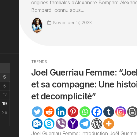
origines familiales d’Alexandre Bompard Alexan
Bompard, connu sous...
November 17, 2023
TRENDS
Joel Guerriau Femme: “Joe
S
et sa compagne: Une histo
5
et decomplicité”
12
19
26
Joel Guerriau Femme: Introduction Joël Guerri