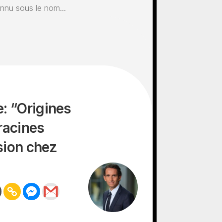
onnu sous le nom...
: “Origines
racines
sion chez