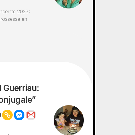
nceinte 2023:
 grossesse en
l Guerriau:
conjugale”