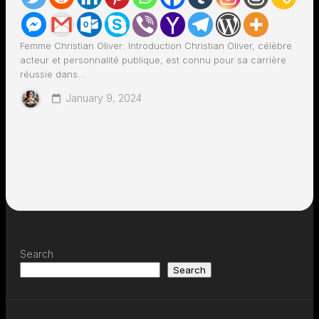
Femme Christian Oliver: Introduction Christian Oliver, célèbre
acteur et personnalité publique, est connu pour sa carrière
réussie dans...
January 9, 2024
Search
Search