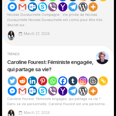
Nicolas Duvauchelle Compagne : Vie privée de Nicolas
Duvauchelle Nicolas Duvauchelle est connu pour être très
discret sur...
March 27, 2024
TRENDS
Caroline Fourest: Féministe engagée,
qui partage sa vie?
Caroline Fourest: Féministe engagée, qui partage sa vie ?
Dans sa vie personnelle, Caroline Fourest est une personne...
March 27, 2024