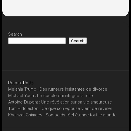
Search
Search
Recent Posts
Melania Trump : Des rumeurs insistantes de divorce
Michael Youn : Le couple qui intrigue la toile
Antoine Dupont : Une révélation sur sa vie amoureuse
Tom Hiddleston : Ce que son épouse vient de révéler
Khamzat Chimaev : Son poids réel étonne tout le monde