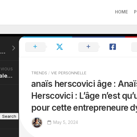
HOME
P
laurent maistret origine : Laurent Maistret : Des racines multiculturelles à la célébrité
EVIOUS
TRENDS
/
VIE PERSONNELLE
jalen brunson taille : Jalen Brunson : Petit par la taille, grand par le talent sur le terrain de basket
anaïs herscovici âge : Anaï
Herscovici : L’âge n’est qu’
pour cette entrepreneure 
Search
May 5, 2024