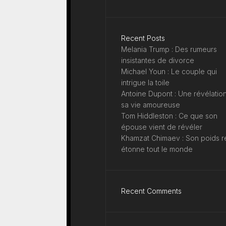
Recent Posts
Melania Trump : Des rumeurs
insistantes de divorce
Michael Youn : Le couple qui
intrigue la toile
Antoine Dupont : Une révélation
sa vie amoureuse
Tom Hiddleston : Ce que son
épouse vient de révéler
Khamzat Chimaev : Son poids r
étonne tout le monde
Recent Comments