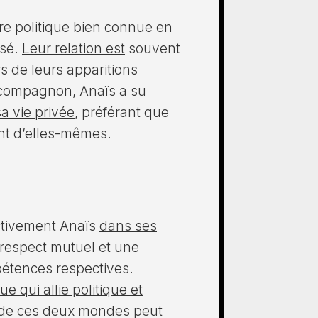
re politique
bien connue
en
isé.
Leur relation est
souvent
s de leurs apparitions
n compagnon, Anaïs a su
sa vie privée
, préférant que
ent d’elles-mêmes.
ctivement Anaïs
dans ses
respect mutuel et une
pétences respectives.
 qui allie politique et
n de ces deux mondes peut