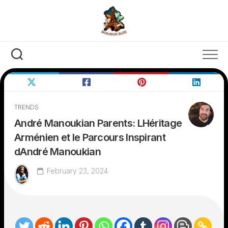
Skip
to
content
TRENDS
André Manoukian Parents: LHéritage
Arménien et le Parcours Inspirant
dAndré Manoukian
February 23, 2024