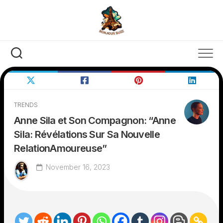
Skip
to
content
TRENDS
Anne Sila et Son Compagnon: “Anne
Sila: Révélations Sur Sa Nouvelle
RelationAmoureuse”
November 16, 2023