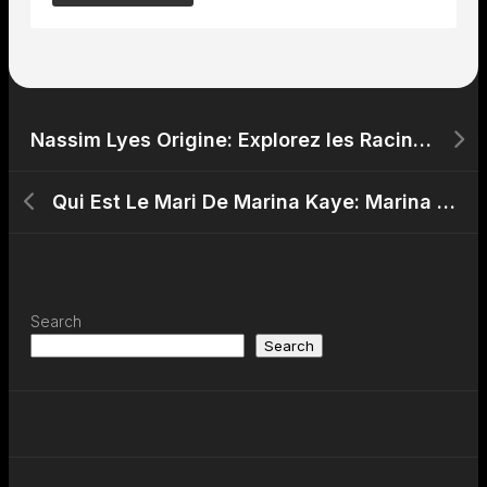
Nassim Lyes Origine: Explorez les Racines et la Carrière de l’Acteur Français d’OrigineAlgérienne Nassim Lyes
Qui Est Le Mari De Marina Kaye: Marina Kaye et Grégory, une Histoire d’Amour et deMusique en 2023
Search
Search