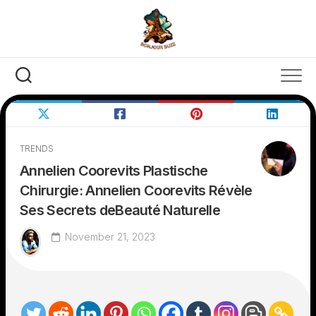
Skip
to
content
TRENDS
Annelien Coorevits Plastische
Chirurgie: Annelien Coorevits Révèle
Ses Secrets deBeauté Naturelle
November 21, 2023