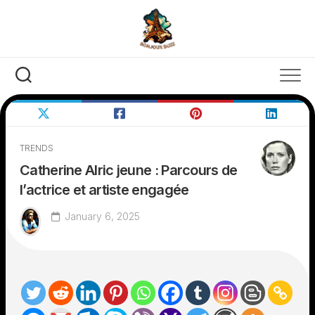
Skip
to
content
TRENDS
Catherine Alric jeune : Parcours de
l’actrice et artiste engagée
January 6, 2025