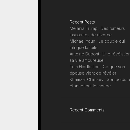
Recent Posts
Melania Trump : Des rumeurs
insistantes de divorce
Michael Youn : Le couple qui
intrigue la toile
Antoine Dupont : Une révélation
sa vie amoureuse
Tom Hiddleston : Ce que son
épouse vient de révéler
Khamzat Chimaev : Son poids r
étonne tout le monde
Recent Comments