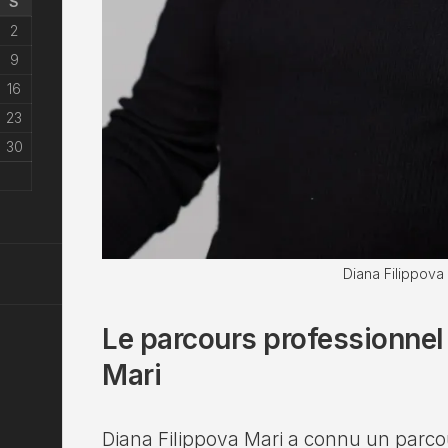
S
2
9
16
23
30
Diana Filippova
Le parcours professionnel
Mari
Diana Filippova Mari a connu un parco