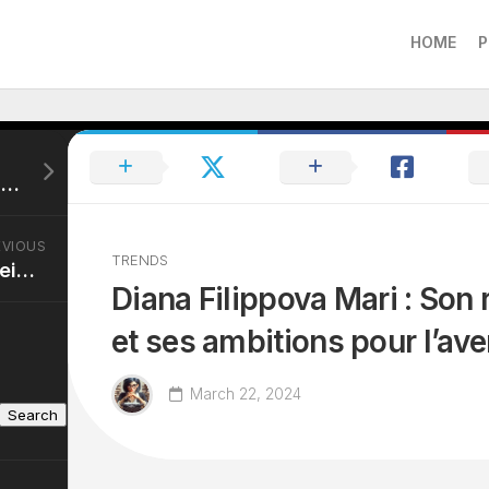
HOME
P
Jordan Mouillerac Taille: Le Danseur Étoile Révèle Son Secret de Fitness, Découvrez Comment Il Maintient Sa Forme Pour Danse Avec Les Stars
EVIOUS
TRENDS
Sophie Vouzelaud Enceinte : Rumeurs de grossesse pour l’ex-Miss France
Diana Filippova Mari : Son 
et ses ambitions pour l’ave
March 22, 2024
Search