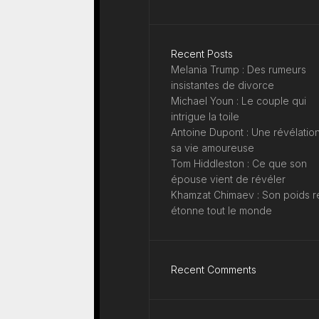
Recent Posts
Melania Trump : Des rumeurs
insistantes de divorce
Michael Youn : Le couple qui
intrigue la toile
Antoine Dupont : Une révélation
sa vie amoureuse
Tom Hiddleston : Ce que son
épouse vient de révéler
Khamzat Chimaev : Son poids r
étonne tout le monde
Recent Comments