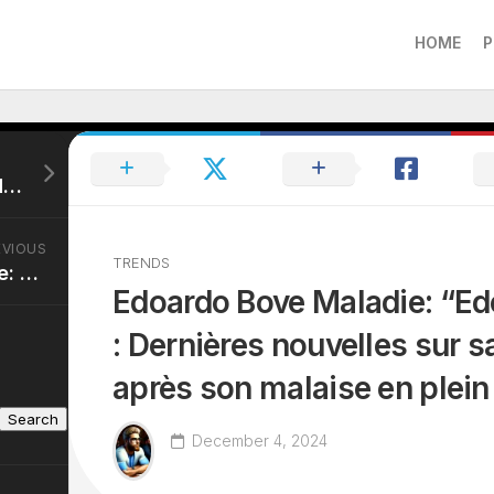
HOME
P
Hunter Biden Parents: “Hunter Biden : Soutien de ses parents face aux récentes condamnations”
EVIOUS
TRENDS
Carlos Tavares Fortune: “Carlos Tavares : Fortune et rémunération de l’ex-PDG de Stellantis”
Edoardo Bove Maladie: “E
: Dernières nouvelles sur s
après son malaise en plei
Search
December 4, 2024