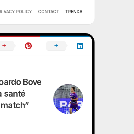
RIVACY POLICY
CONTACT
TRENDS
doardo Bove
a santé
n match”