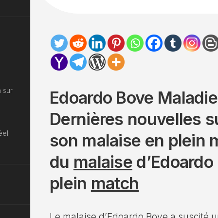
 sur
Edoardo Bove Maladie
Dernières nouvelles s
éel
son malaise en plein 
du
malaise
d’Edoardo
plein
match
Le malaise d’Edoardo Bove a suscité 