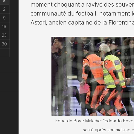
S
moment choquant a ravivé des souven
2
communauté du football, notamment l
9
Astori, ancien capitaine de la Fiorentin
16
23
30
Edoardo Bove Maladie: “Edoardo Bove :
santé après son malaise e