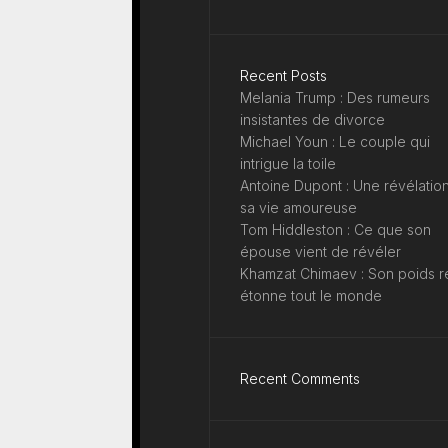
Recent Posts
Melania Trump : Des rumeurs
insistantes de divorce
Michael Youn : Le couple qui
intrigue la toile
Antoine Dupont : Une révélation
sa vie amoureuse
Tom Hiddleston : Ce que son
épouse vient de révéler
Khamzat Chimaev : Son poids r
étonne tout le monde
Recent Comments