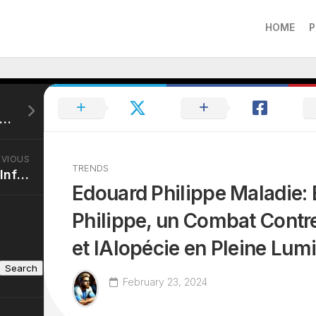
HOME
P
ina Cordula Taille: La Silhouette Élégante de Cristina Cordula à 1,68m, un Modèle de Style
EVIOUS
TRENDS
Manu Payet Parents: LInfluence de lÎle de la Réunion sur le Parcours de lHumoriste Manu Payet
Edouard Philippe Maladie:
Philippe, un Combat Contre 
et lAlopécie en Pleine Lum
Search
February 23, 2024