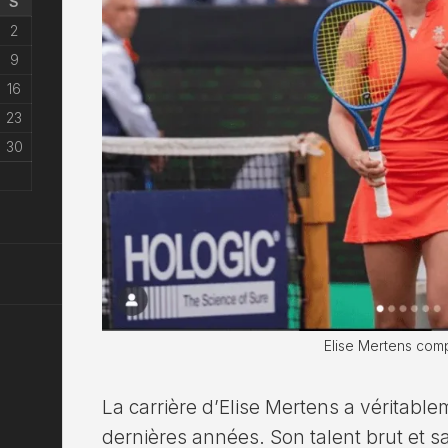
S
2
9
16
23
30
Elise Mertens co
La carrière d’Elise Mertens a véritabl
dernières années. Son talent brut et sa