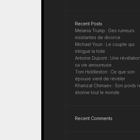
Recent Posts
Melania Trump : Des rumeurs
insistantes de divorce
Michael Youn : Le couple qui
intrigue la toile
Antoine Dupont : Une révélation
sa vie amoureuse
Tom Hiddleston : Ce que son
épouse vient de révéler
Khamzat Chimaev : Son poids r
étonne tout le monde
Recent Comments