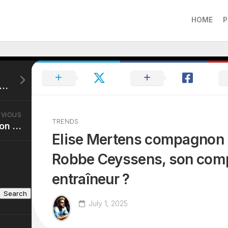
HOME
P
r Sy frère : Quel est son lien de parenté avec l’acteur Omar Sy ? La réponse
EVIOUS
TRENDS
Elsa Esnoult compagnon : L’actrice et chanteuse a-t-elle trouvé l’amour ?
Elise Mertens compagnon :
Robbe Ceyssens, son com
entraîneur ?
Search
July 1, 2025