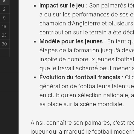
S
Impact sur le jeu
: Son palmarès tém
2
a eu sur les performances de ses é
9
champion d’Angleterre et plusieurs
16
contribution sur le terrain a été déc
23
Modèle pour les jeunes
: En tant q
30
étapes de la formation jusqu’à deve
inspire de nombreux jeunes football
que le travail acharné peut mener 
Évolution du football français
: Cl
génération de footballeurs talentue
en club qu’en sélection nationale, 
sa place sur la scène mondiale.
Ainsi, connaître son palmarès, c’est re
joueur qui a marqué le football moder