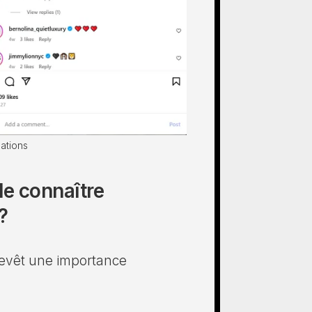
sations
de connaître
?
revêt une importance