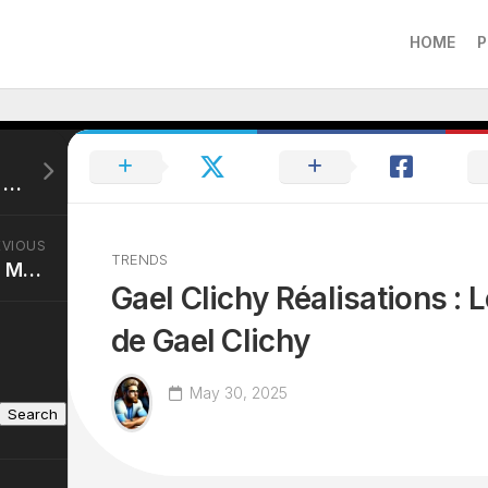
HOME
P
Anthony Hopkins Acteur : Les Rôles Iconiques d’Anthony Hopkins
EVIOUS
TRENDS
Marina Hands Acteur : Marina Hands : Théâtre et Cinéma
Gael Clichy Réalisations : 
de Gael Clichy
May 30, 2025
Search