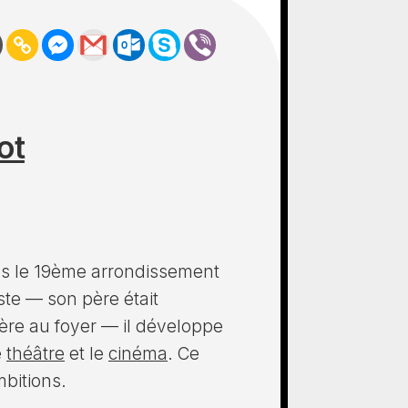
ot
ns le 19ème arrondissement
ste — son père était
ère au foyer — il développe
e
théâtre
et le
cinéma
. Ce
bitions.