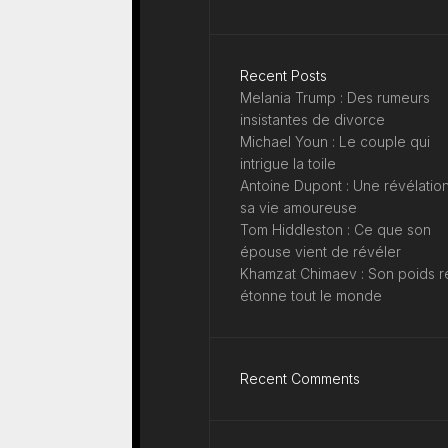
Recent Posts
Melania Trump : Des rumeurs
insistantes de divorce
Michael Youn : Le couple qui
intrigue la toile
Antoine Dupont : Une révélation
sa vie amoureuse
Tom Hiddleston : Ce que son
épouse vient de révéler
Khamzat Chimaev : Son poids r
étonne tout le monde
Recent Comments