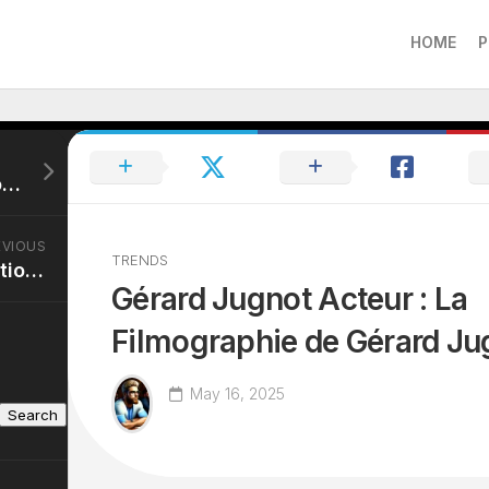
HOME
P
Pascal Olmeta Réalisations : La Carrière Sportive de Pascal Olmeta
EVIOUS
TRENDS
Isabelle Ithurburu Relation : La Vie Privée d’Isabelle Ithurburu
Gérard Jugnot Acteur : La
Filmographie de Gérard Ju
May 16, 2025
Search