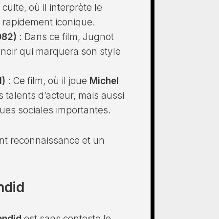
ulte, où il interprète le
t rapidement iconique.
982)
: Dans ce film, Jugnot
noir qui marquera son style
1)
: Ce film, où il joue
Michel
 talents d’acteur, mais aussi
ues sociales importantes.
nt reconnaissance et un
ndid
endid
est sans conteste le