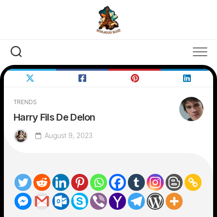
Skip
to
content
TRENDS
Harry Fils De Delon
August 9, 2023