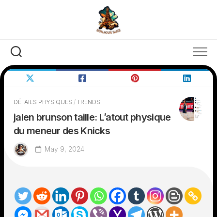
Skip
to
content
DÉTAILS PHYSIQUES
/
TRENDS
jalen brunson taille: L’atout physique
du meneur des Knicks
May 9, 2024