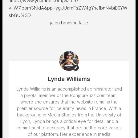
https://www.youtube.com/watch?
v=W7ipom3NIdA&pp=ygUUamFsZW4gYnJ1bnNvbiB0YWl
sbGU%3D
jalen brunson taille
Lynda Williams
Lynda Williams is an accomplished administrator and
a pivotal member of the BonjourBuzz.com team,
where she ensures that the website remains the
premier source for celebrity news in France. With a
background in Media Studies from the University of
Lyon, Lynda brings a critical eye for detail and a
commitment to accuracy that define the core values
of our platform. Her experience in media