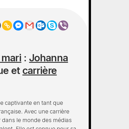
 mari
:
Johanna
ue et
carrière
e captivante en tant que
française. Avec une carrière
uer dans le monde des médias
alent. Elle est connue pour sa