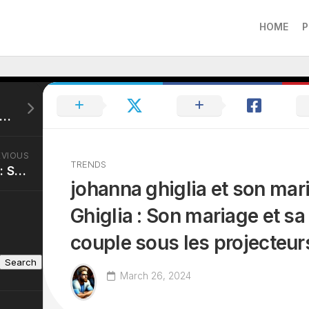
HOME
P
laude narcy compagne : Jean-Claude Narcy partage-t-il sa vie ? Un regard sur sa situation amoureuse
EVIOUS
TRENDS
copain stephane bern : Stéphane Bern et son compagnon : zoom sur leur vie privée
johanna ghiglia et son mar
Ghiglia : Son mariage et sa
couple sous les projecteur
Search
March 26, 2024