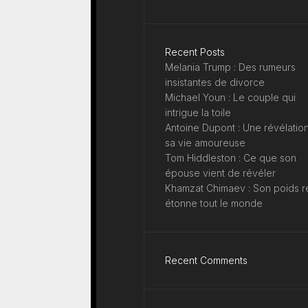
Recent Posts
Melania Trump : Des rumeurs
insistantes de divorce
Michael Youn : Le couple qui
intrigue la toile
Antoine Dupont : Une révélation
sa vie amoureuse
Tom Hiddleston : Ce que son
épouse vient de révéler
Khamzat Chimaev : Son poids r
étonne tout le monde
Recent Comments