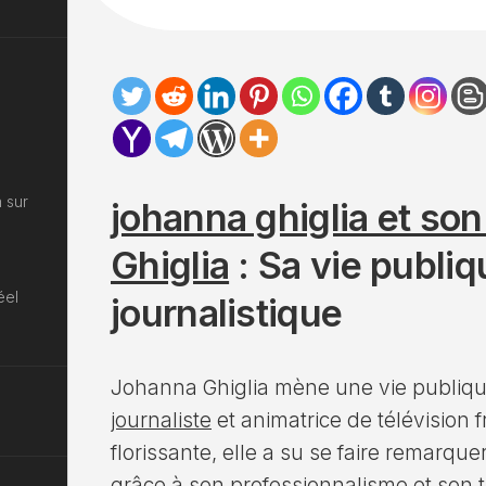
 sur
johanna ghiglia et son
Ghiglia
: Sa vie publiq
éel
journalistique
Johanna Ghiglia mène une vie publiqu
journaliste
et animatrice de télévision 
florissante, elle a su se faire remarq
grâce à son professionnalisme et son t