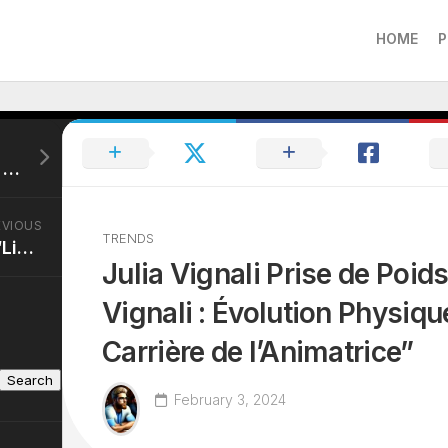
HOME
P
Guillaume Genton Poids: “Guillaume Genton : Poids et Parcours de l’Animateur et Journaliste”
EVIOUS
TRENDS
Line Renaud Fortune: “Line Renaud : Sa Carrière d’Exception et sa Fortune Évaluée à 7 Millions de Dollars”
Julia Vignali Prise de Poids
Vignali : Évolution Physiqu
Carrière de l’Animatrice”
Search
February 3, 2024