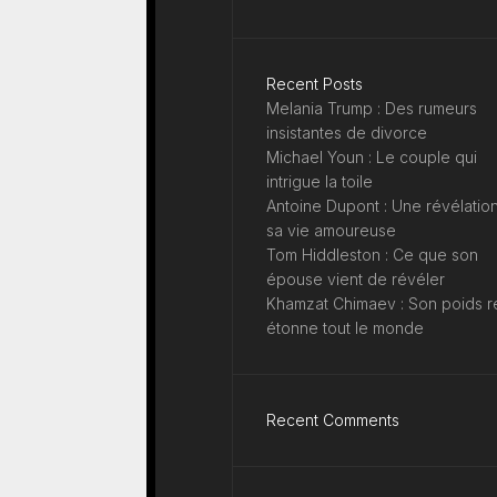
Recent Posts
Melania Trump : Des rumeurs
insistantes de divorce
Michael Youn : Le couple qui
intrigue la toile
Antoine Dupont : Une révélation
sa vie amoureuse
Tom Hiddleston : Ce que son
épouse vient de révéler
Khamzat Chimaev : Son poids r
étonne tout le monde
Recent Comments