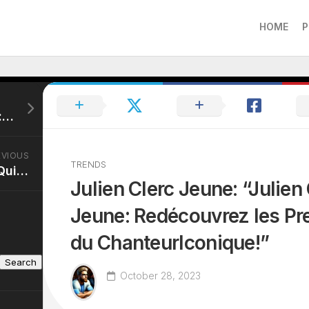
HOME
P
Romee Ex On The Beach: “Romee de Ex On The Beach: Où en est-elle Aujourd’hui? LesDernières Actus!”
EVIOUS
TRENDS
Ex Femme Manu Nrj: “Qui est l’Ex Femme de Manu sur NRJ? Décryptage de leur RelationPassée!”
Julien Clerc Jeune: “Julien
Jeune: Redécouvrez les Pr
du ChanteurIconique!”
Search
October 28, 2023