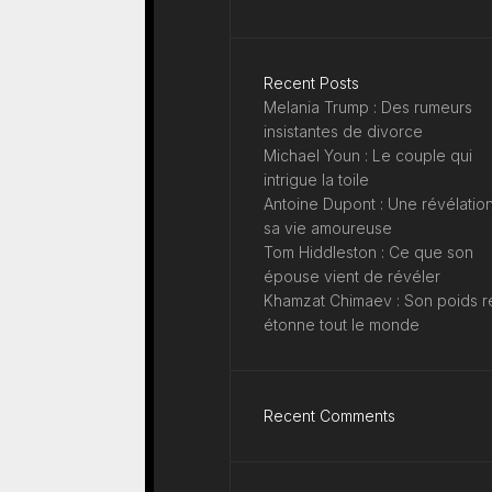
Recent Posts
Melania Trump : Des rumeurs
insistantes de divorce
Michael Youn : Le couple qui
intrigue la toile
Antoine Dupont : Une révélation
sa vie amoureuse
Tom Hiddleston : Ce que son
épouse vient de révéler
Khamzat Chimaev : Son poids r
étonne tout le monde
Recent Comments