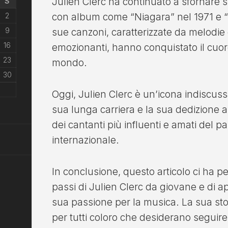
Julien Clerc ha continuato a sfornare s
S
con album come “Niagara” nel 1971 e “
2
9
sue canzoni, caratterizzate da melodie o
16
emozionanti, hanno conquistato il cuore
23
mondo.
30
Oggi, Julien Clerc è un’icona indiscus
sua lunga carriera e la sua dedizione a
dei cantanti più influenti e amati del
internazionale.
In conclusione, questo articolo ci ha pe
passi di Julien Clerc da giovane e di ap
sua passione per la musica. La sua sto
per tutti coloro che desiderano seguire