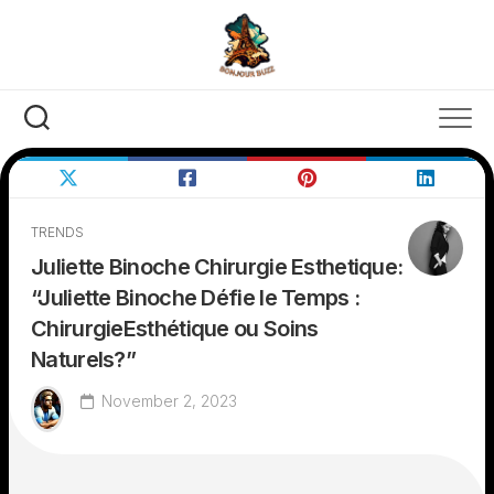
Skip
to
content
TRENDS
Juliette Binoche Chirurgie Esthetique:
“Juliette Binoche Défie le Temps :
ChirurgieEsthétique ou Soins
Naturels?”
November 2, 2023