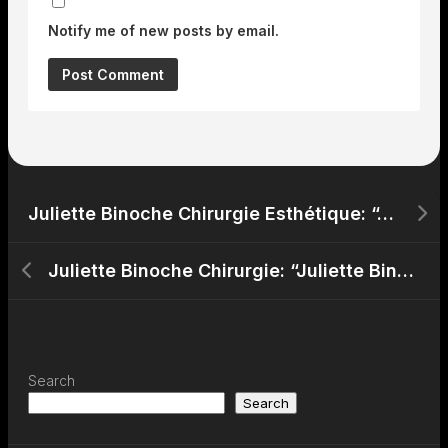
Notify me of new posts by email.
Juliette Binoche Chirurgie Esthétique: “Juliette Binoche : Beauté Intemporelle, Chirurgieou Génétique?”
Juliette Binoche Chirurgie: “Juliette Binoche et la Chirurgie : Elle Révèle sa Philosophiesur le Vieillissement!”
Search
Search