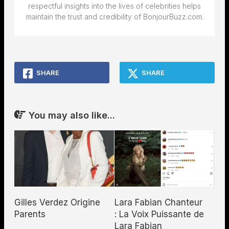
respectful insights into the lives of celebrities helps
maintain the trust and credibility of BonjourBuzz.com.
SHARE
SHARE
You may also like...
Lara Fabian Chanteur
Gilles Verdez Origine
: La Voix Puissante de
Parents
Lara Fabian