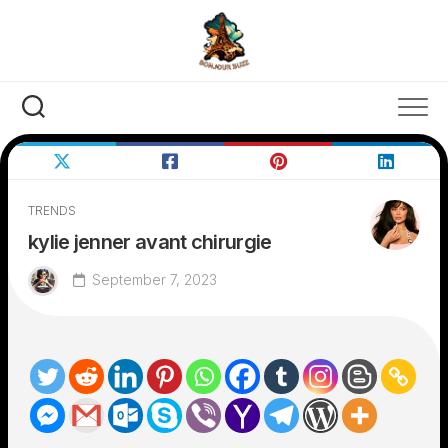
Skip
to
content
TRENDS
kylie jenner avant chirurgie
September 7, 2023