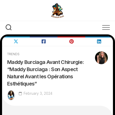
Skip
to
content
TRENDS
Maddy Burciaga Avant Chirurgie:
“Maddy Burciaga : Son Aspect
Naturel Avant les Opérations
Esthétiques”
February 3, 2024