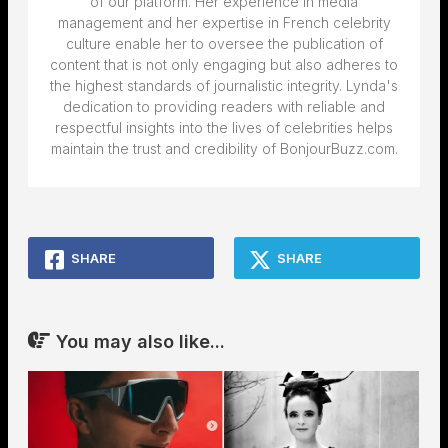
of our platform. Her experience in media
management and her expertise in French celebrity
culture enable her to oversee the publication of
content that is not only engaging but also adheres to
the highest standards of journalistic integrity. Lynda's
dedication to providing readers with reliable and
respectful insights into the lives of celebrities helps
maintain the trust and credibility of BonjourBuzz.com.
SHARE
SHARE
You may also like...