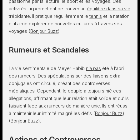
passionné par la lecture, le sport et les voyages. Ces
activités lui permettent de trouver un
équilibre dans sa vie
trépidante. Il pratique régulièrement le
tennis
et la natation,
et il aime explorer de nouvelles cultures à travers ses
voyages​ (
Bonjour Buzz
)​.
Rumeurs et Scandales
La vie sentimentale de Meyer Habib
n’a pas
été à l’abri
des rumeurs. Des
spéculations sur
des liaisons extra-
conjugales ont circulé, créant des controverses
médiatiques. Cependant, le couple a toujours nié ces
allégations, affirmant que leur relation était solide et qu’ils
faisaient
face aux rumeurs
de manière unie. Ils ont réussi
à maintenir leur intimité malgré les défis​ (
Bonjour Buzz
)​​
(
Bonjour Buzz
)​.
Actions et Controverses