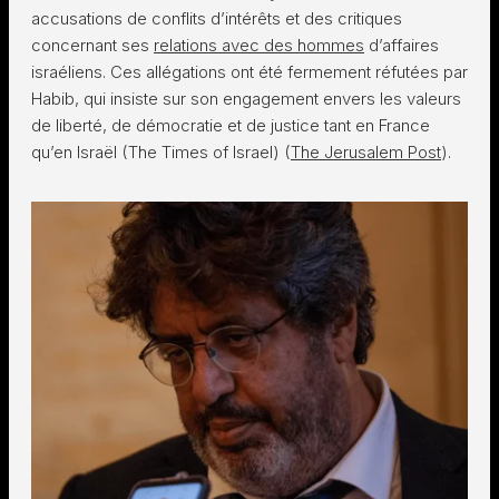
accusations de conflits d’intérêts et des critiques
concernant ses
relations avec des hommes
d’affaires
israéliens. Ces allégations ont été fermement réfutées par
Habib, qui insiste sur son engagement envers les valeurs
de liberté, de démocratie et de justice tant en France
qu’en Israël​ (The Times of Israel)​​ (
The Jerusalem Post
)​.