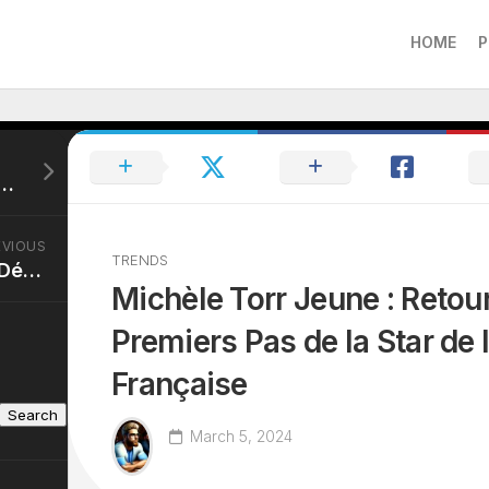
HOME
P
 Les Débuts de la Carrière du Footballeur Anglais de Renommée Mondiale
EVIOUS
TRENDS
Doumbe Taille Poids : Découvrez les Secrets de la Forme Physique de Cédric Doumbé, Champion de MMA
Michèle Torr Jeune : Retour
Premiers Pas de la Star de
Française
Search
March 5, 2024