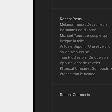
Recent Posts
Melania Trump : Des rumeurs
insistantes de divorce
Michael Youn : Le couple qui
intrigue la toile
Antoine Dupont : Une révélation
sa vie amoureuse
Tom Hiddleston : Ce que son
épouse vient de révéler
Khamzat Chimaev : Son poids r
étonne tout le monde
Recent Comments