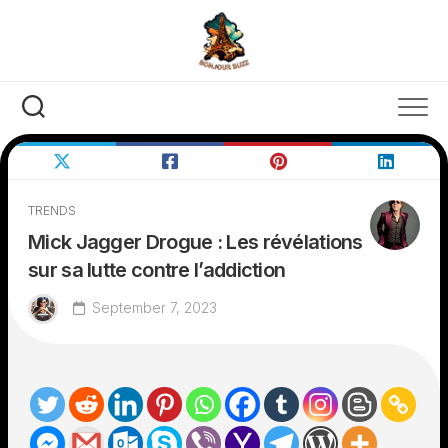
Skip
to
content
TRENDS
Mick Jagger Drogue : Les révélations
sur sa lutte contre l’addiction
September 7, 2023