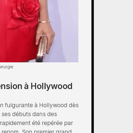
irurgie
ension à Hollywood
n fulgurante à Hollywood dès
it ses débuts dans des
a rapidement été repérée par
e renom. Son premier grand