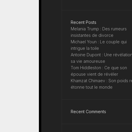
Recent Posts
Melania Trump : Des rumeurs
insistantes de divorce
Michael Youn : Le couple qui
intrigue la toile
Antoine Dupont : Une révélation
sa vie amoureuse
Tom Hiddleston : Ce que son
épouse vient de révéler
Khamzat Chimaev : Son poids r
étonne tout le monde
Recent Comments