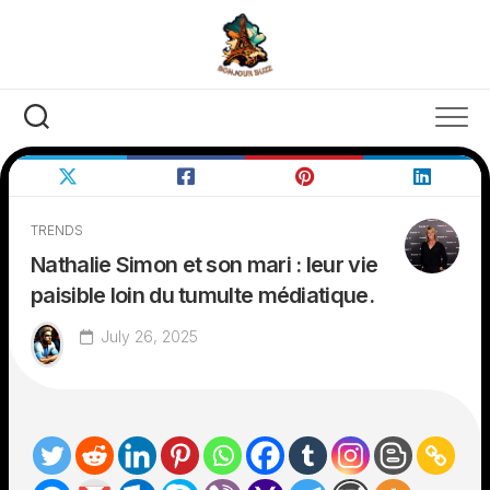
Skip
to
content
TRENDS
Nathalie Simon et son mari : leur vie
paisible loin du tumulte médiatique.
July 26, 2025