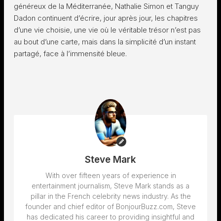
généreux de la Méditerranée, Nathalie Simon et Tanguy
Dadon continuent d’écrire, jour après jour, les chapitres
d’une vie choisie, une vie où le véritable trésor n’est pas
au bout d’une carte, mais dans la simplicité d’un instant
partagé, face à l’immensité bleue.
Steve Mark
With over fifteen years of experience in
entertainment journalism, Steve Mark stands as a
pillar in the French celebrity news industry. As the
founder and chief editor of BonjourBuzz.com, Steve
has dedicated his career to providing insightful and