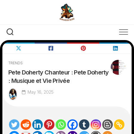
Skip
to
content
TRENDS
Pete Doherty Chanteur : Pete Doherty
: Musique et Vie Privée
May 16, 2025