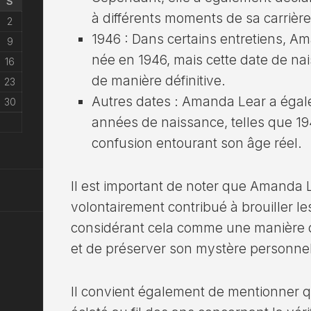
S
à différents moments de sa carrière
2
1946 : Dans certains entretiens, A
9
née en 1946, mais cette date de na
16
de manière définitive.
23
Autres dates : Amanda Lear a éga
30
années de naissance, telles que 194
confusion entourant son âge réel.
Il est important de noter que Amanda 
volontairement contribué à brouiller l
considérant cela comme une manière d’e
et de préserver son mystère personnel
Il convient également de mentionner 