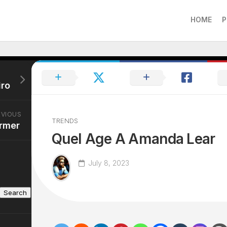
HOME
P
iro
EVIOUS
TRENDS
rmer
Quel Age A Amanda Lear
July 8, 2023
Search