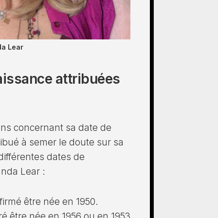
da Lear
aissance attribuées
ns concernant sa date de
ribué à semer le doute sur sa
 différentes dates de
anda Lear :
irmé être née en 1950.
é être née en 1956 ou en 1953