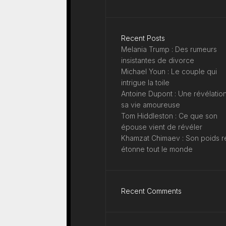
Recent Posts
Melania Trump : Des rumeurs
insistantes de divorce
Michael Youn : Le couple qui
intrigue la toile
Antoine Dupont : Une révélation
sa vie amoureuse
Tom Hiddleston : Ce que son
épouse vient de révéler
Khamzat Chimaev : Son poids r
étonne tout le monde
Recent Comments