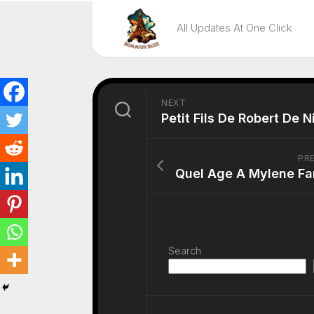
Skip
to
All Updates At One Click
content
NEXT
Petit Fils De Robert De N
PR
Quel Age A Mylene Fa
Search