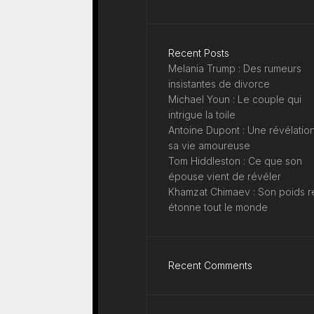
Recent Posts
Melania Trump : Des rumeurs
insistantes de divorce
Michael Youn : Le couple qui
intrigue la toile
Antoine Dupont : Une révélation
sa vie amoureuse
Tom Hiddleston : Ce que son
épouse vient de révéler
Khamzat Chimaev : Son poids r
étonne tout le monde
Recent Comments