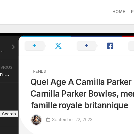
HOME
P
 : Découvrez l’âge de la célèbre pâtissière et animatrice télé
EVIOUS
TRENDS
Age De Brigitte Macron En 2023 : L’âge de Brigitte Macron cette année
Quel Age A Camilla Parker 
Camilla Parker Bowles, me
famille royale britannique
Search
September 22, 2023