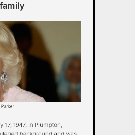
 family
 Parker
 17, 1947, in Plumpton,
ivileged background and was