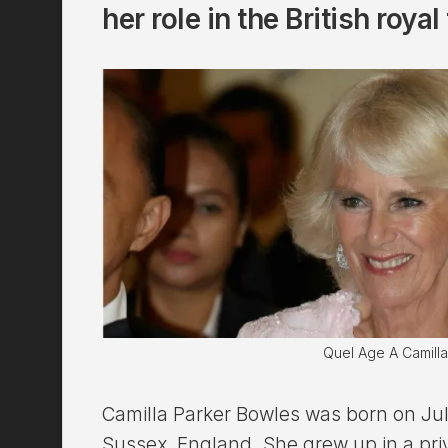
her role in the British royal
Quel Age A Camilla
Camilla Parker Bowles was born on July
Sussex, England. She grew up in a pr