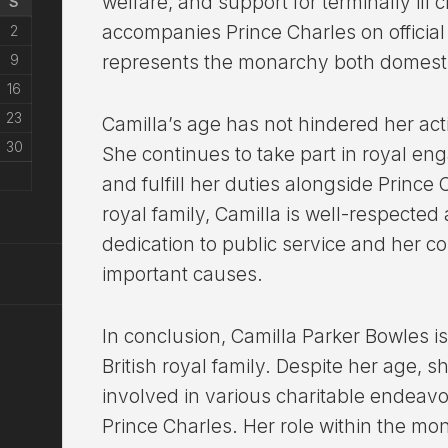
welfare, and support for terminally ill 
S
accompanies Prince Charles on offici
2
9
represents the monarchy both domestic
16
23
Camilla’s age has not hindered her acti
30
She continues to take part in royal en
and fulfill her duties alongside Prince
royal family, Camilla is well-respected
dedication to public service and her 
important causes.
In conclusion, Camilla Parker Bowles is
British royal family. Despite her age, 
involved in various charitable endeav
Prince Charles. Her role within the mo