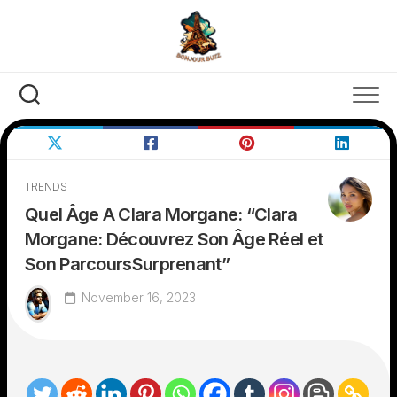
Skip
to
content
TRENDS
Quel Âge A Clara Morgane: “Clara
Morgane: Découvrez Son Âge Réel et
Son ParcoursSurprenant”
November 16, 2023