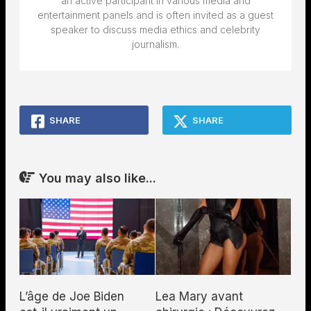
an active participant in various media and
entertainment panels and is often invited as a guest
speaker to discuss media ethics and celebrity
journalism.
SHARE
SHARE
You may also like...
L’âge de Joe Biden
Lea Mary avant