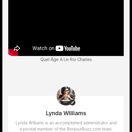
Quel Âge A Le Roi Charles
Lynda Williams
Lynda Williams is an accomplished administrator and
a pivotal member of the BonjourBuzz.com team,