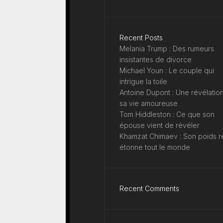
Recent Posts
Melania Trump : Des rumeurs
insistantes de divorce
Michael Youn : Le couple qui
intrigue la toile
Antoine Dupont : Une révélation
sa vie amoureuse
Tom Hiddleston : Ce que son
épouse vient de révéler
Khamzat Chimaev : Son poids r
étonne tout le monde
Recent Comments