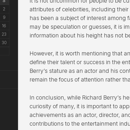
It is not uncommon for people to be cu
S
attributes of celebrities, including thei
2
9
has been a subject of interest among 
16
may be speculation or guesses, it is im
23
information about his height has not be
30
However, it is worth mentioning that an
define their talent or success in the e
Berry’s stature as an actor and his co
remain the focus of attention rather t
In conclusion, while Richard Berry’s he
curiosity of many, it is important to app
achievements as an actor, director, and
contributions to the entertainment indu