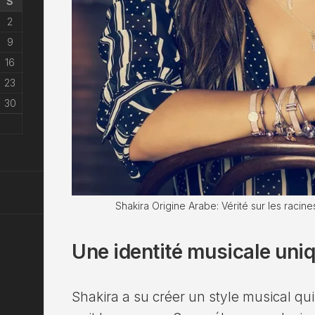
S
2
9
16
23
30
Shakira Origine Arabe: Vérité sur les raci
Une identité musicale uni
Shakira a su créer un style musical qui