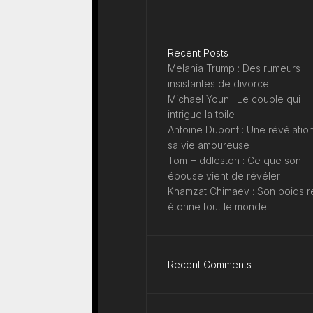
Recent Posts
Melania Trump : Des rumeurs
insistantes de divorce
Michael Youn : Le couple qui
intrigue la toile
Antoine Dupont : Une révélation
sa vie amoureuse
Tom Hiddleston : Ce que son
épouse vient de révéler
Khamzat Chimaev : Son poids r
étonne tout le monde
Recent Comments