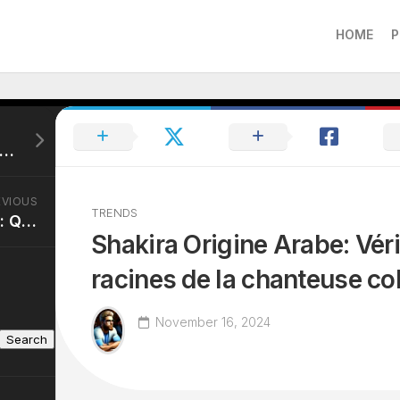
HOME
P
ge Nedjar Origine: Les racines de l’influenceur controversé.
EVIOUS
TRENDS
Tatiana Silva Enceinte: Qui est le père du bébé ?
Shakira Origine Arabe: Véri
racines de la chanteuse c
November 16, 2024
Search