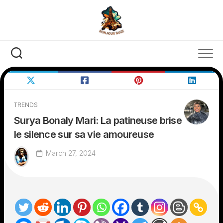
Skip
to
content
TRENDS
Surya Bonaly Mari: La patineuse brise
le silence sur sa vie amoureuse
March 27, 2024