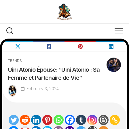
Skip
to
content
TRENDS
Uini Atonio Épouse: “Uini Atonio : Sa
Femme et Partenaire de Vie”
February 3, 2024