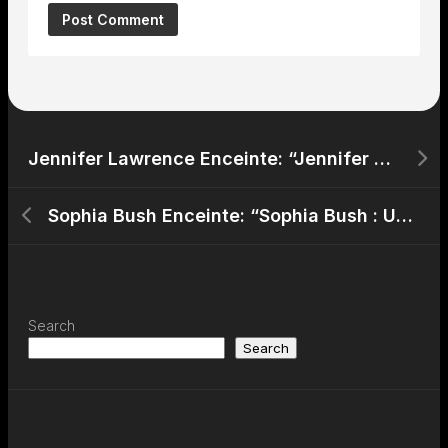
Jennifer Lawrence Enceinte: “Jennifer Lawrence : Première Sortie en Famille avec son Bébé”a
Sophia Bush Enceinte: “Sophia Bush : Une Heureuse Annonce Attendrit ses Fans”
Search
Search