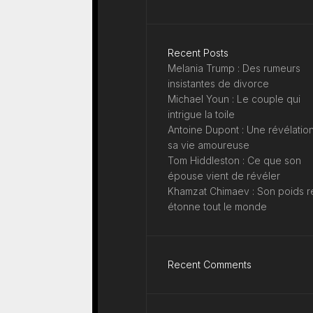
Recent Posts
Melania Trump : Des rumeurs
insistantes de divorce
Michael Youn : Le couple qui
intrigue la toile
Antoine Dupont : Une révélation
sa vie amoureuse
Tom Hiddleston : Ce que son
épouse vient de révéler
Khamzat Chimaev : Son poids r
étonne tout le monde
Recent Comments