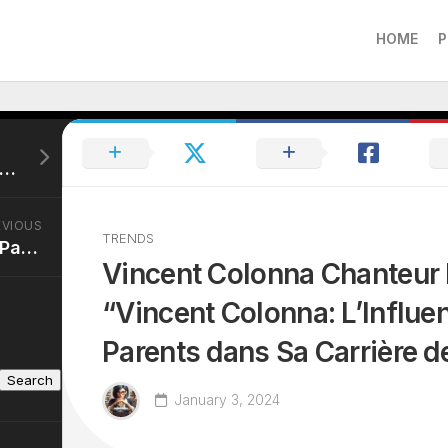
HOME
P
e Mas Jeune: “Jeanne Mas: Ses Années de Jeunesse et Son Impact sur la Scène Musicale”
EVIOUS
TRENDS
Patrick Juvet Jeune: “Patrick Juvet dans Sa Jeunesse: Retour sur Ses Débuts et Son Ascension”
Vincent Colonna Chanteur 
“Vincent Colonna: L’Influe
Parents dans Sa Carrière d
Search
January 3, 2024