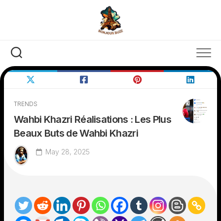
Skip
to
content
TRENDS
Wahbi Khazri Réalisations : Les Plus
Beaux Buts de Wahbi Khazri
May 28, 2025