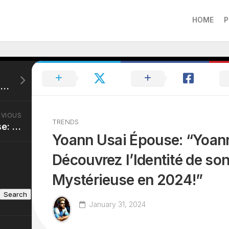
HOME
P
Allain Bougrain-Dubourg Épouse: “Allain Bougrain-Dubourg: Vie Privée et Identité de son Épouse en 2024!”
EVIOUS
TRENDS
Jérémie Assous Épouse: “Jérémie Assous: Qui est l’Épouse du Célèbre Avocat Français en 2024?”
Yoann Usai Épouse: “Yoann
Découvrez l’Identité de so
Mystérieuse en 2024!”
Search
January 31, 2024