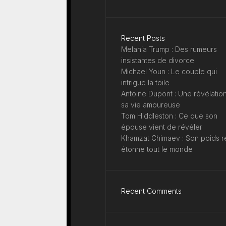
Recent Posts
Melania Trump : Des rumeurs
insistantes de divorce
Michael Youn : Le couple qui
intrigue la toile
Antoine Dupont : Une révélation
sa vie amoureuse
Tom Hiddleston : Ce que son
épouse vient de révéler
Khamzat Chimaev : Son poids r
étonne tout le monde
Recent Comments