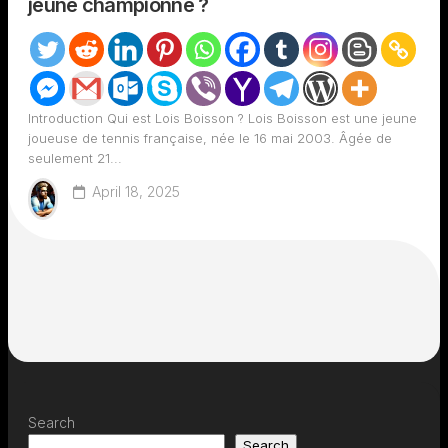
jeune championne ?
Introduction Qui est Lois Boisson ? Lois Boisson est une jeune
joueuse de tennis française, née le 16 mai 2003. Âgée de
seulement 21...
April 18, 2025
Search
Search