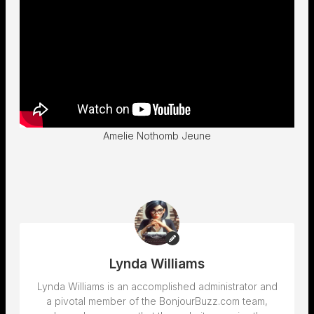
Amelie Nothomb Jeune
Lynda Williams
Lynda Williams is an accomplished administrator and
a pivotal member of the BonjourBuzz.com team,