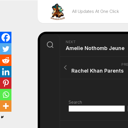
Skip
to
All Updates At One Click
content
NEXT
Amelie Nothomb Jeune
PR
Rachel Khan Parents
Search