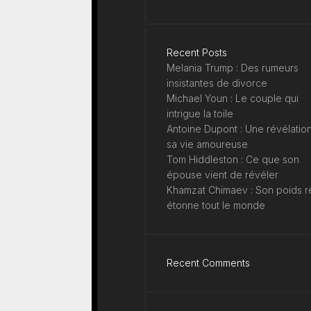
Recent Posts
Melania Trump : Des rumeurs
insistantes de divorce
Michael Youn : Le couple qui
intrigue la toile
Antoine Dupont : Une révélation
sa vie amoureuse
Tom Hiddleston : Ce que son
épouse vient de révéler
Khamzat Chimaev : Son poids r
étonne tout le monde
Recent Comments