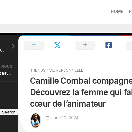
HOME
P
Brahim Diaz taille: Le footballeur mesure-t-il vraiment 1m71?
EVIOUS
TRENDS
/
VIE PERSONNELLE
Taille et poids de Casper Ruud dévoilés: Le physique du champion passé au cribble
Camille Combal compagne
Découvrez la femme qui fait
cœur de l’animateur
Search
June 10, 2024