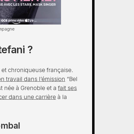
ompagne
tefani ?
e et chroniqueuse française.
n travail dans l’émission
“Bel
st née à Grenoble et a
fait ses
cer dans une carrière
à la
ombal