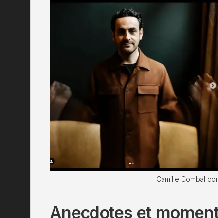
Camille Combal c
Anecdotes et moment