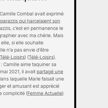
 Camille Combal avait exprimé
aparazzis qui harcelaient son
arazzis, c’est en permanence le
raphier avec ma chérie. Mais
elle, si elle souhaite
le n’a pas envie d’être
Télé-Loisirs
)​​ (
Télé-Loisirs
)​.
: Camille aime taquiner sa
ai 2021, il avait
partagé une
ans laquelle Marie faisait une
ger et amusant est apprécié
 complicité​ (
Femme Actuelle
)​