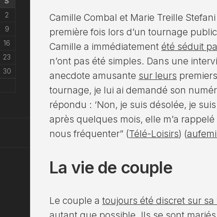
S
2
Camille Combal et Marie Treille Stefani
9
première fois lors d’un tournage publi
16
Camille a immédiatement
été séduit p
23
n’ont pas été simples. Dans une interv
30
anecdote amusante
sur leurs
premiers 
tournage, je lui ai demandé son numér
répondu : ‘Non, je suis désolée, je sui
après quelques mois, elle m’a rappel
nous fréquenter”​ (
Télé-Loisirs
)​​ (
aufemi
La vie de couple
Le couple a
toujours été discret sur sa
autant que possible. Ils se sont mariés 