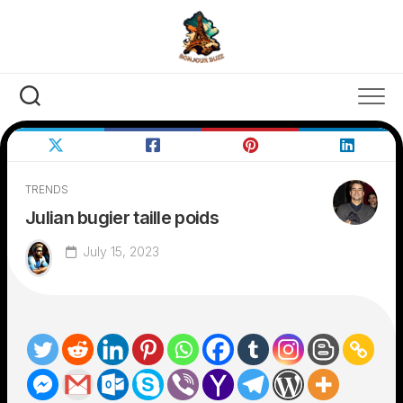
Skip
to
content
TRENDS
Julian bugier taille poids
July 15, 2023