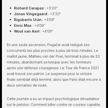
Richard Carapaz
: +3’20”
Jonas Vingegaard
: +3’20”
Rigoberto Urán
: +4’09”
Enric Mas
: +4’09”
Wout van Aert
: +4’09”
En une seule ascension, Pogačar avait relégué ses
concurrents les plus proches à plus de trois minutes. Le
maillot jaune, Mathieu van der Poel, terminait à plus de 20
minutes, abandonnant sa tunique avec les honneurs
après une défense courageuse. Le Tour de France 2021
avait trouvé son patron. Le suspense pour la victoire
finale semblait déjà terminé, alors que Paris était encore à
deux semaines de route.
Cette journée a eu un impact psychologique dévastateur
sur le peloton. Comment lutter contre un coureur capable