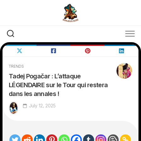
Skip
to
content
TRENDS
Tadej Pogačar : L’attaque
LÉGENDAIRE sur le Tour qui restera
dans les annales !
July 12, 2025