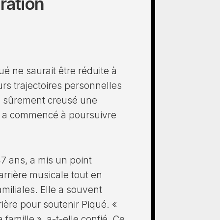
ration
é ne saurait être réduite à
rs trajectoires personnelles
is sûrement creusé une
e a commencé à poursuivre
47 ans, a mis un point
arrière musicale tout en
miliales. Elle a souvent
rière pour soutenir Piqué. «
famille », a-t-elle confié. Ce