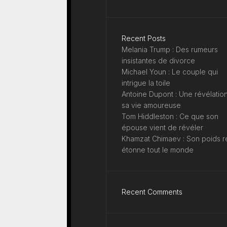
Recent Posts
Melania Trump : Des rumeurs
insistantes de divorce
Michael Youn : Le couple qui
intrigue la toile
Antoine Dupont : Une révélation
sa vie amoureuse
Tom Hiddleston : Ce que son
épouse vient de révéler
Khamzat Chimaev : Son poids r
étonne tout le monde
Recent Comments