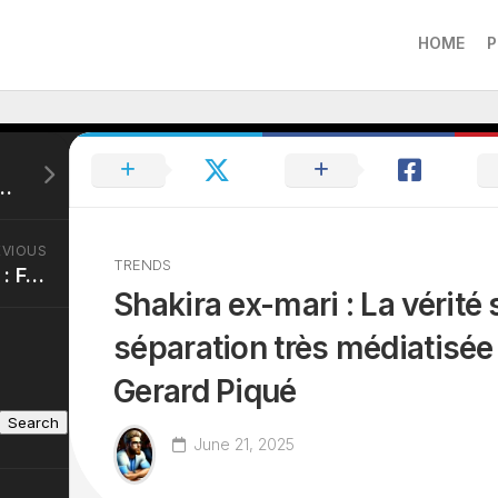
HOME
P
ophie Thalmann, de Miss France à femme du célèbre jockey
EVIOUS
TRENDS
Romain Bardet femme : Focus sur Amandine, la femme du cycliste français
Shakira ex-mari : La vérité 
séparation très médiatisée
Gerard Piqué
Search
June 21, 2025